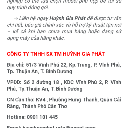
nghiệp có thể lựa chọn model phù hợp để tối ưu
quy trình đóng gói.
⇒ Liên hệ ngay
Huỳnh Gia Phát
để được tư vấn
chi tiết, báo giá chính xác và hỗ trợ kỹ thuật tận nơi
– kể cả khi bạn chưa mua hàng hoặc đang sử
dụng máy của hãng khác.
CÔNG TY TNHH SX TM HUỲNH GIA PHÁT
Địa chỉ: 51/3 Vĩnh Phú 22, Kp.Trung, P. Vĩnh Phú,
Tp. Thuận An, T. Bình Dương
VPĐD: Số 2 đường 18 , KDC Vĩnh Phú 2, P. Vĩnh
Phú, Tp.Thuận An, T. Bình Dương
CN Cần thơ: KV4 , Phường Hưng Thạnh, Quận Cái
Răng, Thành Phố Cần Thơ
Hotline: 0901 101 445
Email:
huynhgiaphat.info@gmail.com