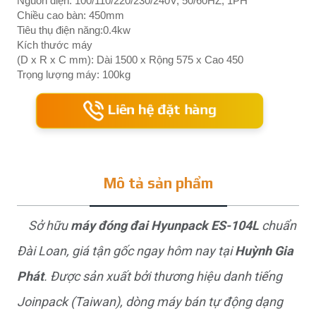
Nguồn điện: 100/110/220/230/240V, 50/60HZ, 1PH
Chiều cao bàn: 450mm
Tiêu thụ điện năng:0.4kw
Kích thước máy
(D x R x C mm): Dài 1500 x Rộng 575 x Cao 450
Trọng lượng máy: 100kg
Liên hệ đặt hàng
Mô tả sản phẩm
Sở hữu
máy đóng đai Hyunpack ES-104L
chuẩn
Đài Loan, giá tận gốc ngay hôm nay tại
Huỳnh Gia
Phát
. Được sản xuất bởi thương hiệu danh tiếng
Joinpack (Taiwan), dòng máy bán tự động dạng