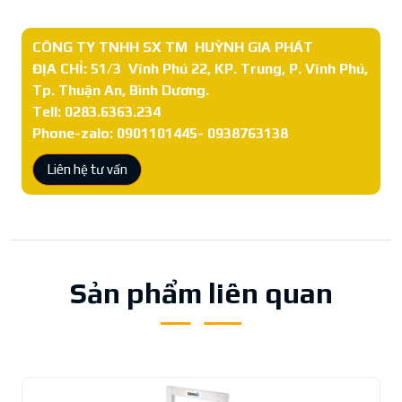
CÔNG TY TNHH SX TM HUỲNH GIA PHÁT
ĐỊA CHỈ: 51/3 Vĩnh Phú 22, KP. Trung, P. Vĩnh Phú,
Tp. Thuận An, Bình Dương.
Tell: 0283.6363.234
Phone-zalo: 0901101445- 0938763138
Liên hệ tư vấn
Sản phẩm liên quan