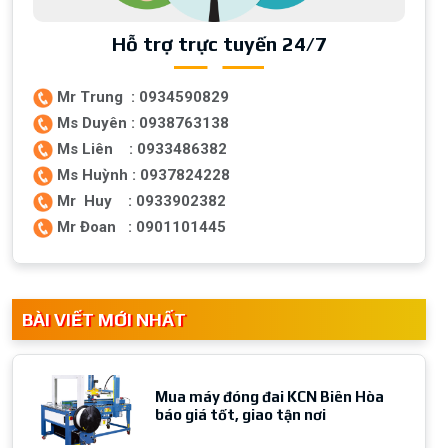
Hỗ trợ trực tuyến 24/7
Mr Trung : 0934590829
Ms Duyên : 0938763138
Ms Liên : 0933486382
Ms Huỳnh : 0937824228
Mr Huy : 0933902382
Mr Đoan : 0901101445
BÀI VIẾT MỚI NHẤT
Mua máy đóng đai KCN Biên Hòa
báo giá tốt, giao tận nơi