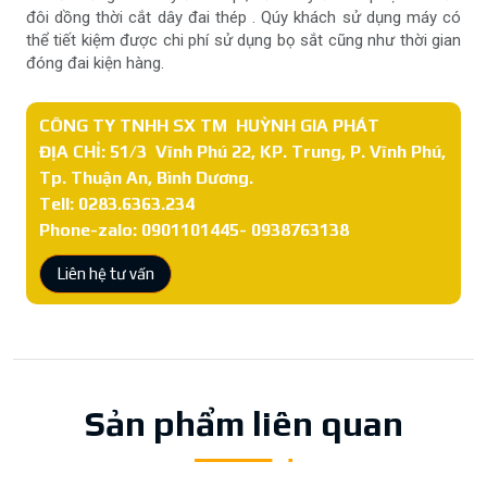
đôi dồng thời cắt dây đai thép . Qúy khách sử dụng máy có
thể tiết kiệm được chi phí sử dụng bọ sắt cũng như thời gian
đóng đai kiện hàng.
CÔNG TY TNHH SX TM HUỲNH GIA PHÁT
ĐỊA CHỈ: 51/3 Vĩnh Phú 22, KP. Trung, P. Vĩnh Phú,
Tp. Thuận An, Bình Dương.
Tell: 0283.6363.234
Phone-zalo: 0901101445- 0938763138
Liên hệ tư vấn
Sản phẩm liên quan