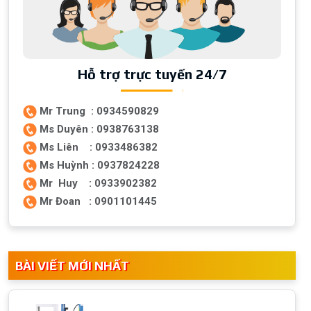
Hỗ trợ trực tuyến 24/7
Mr Trung : 0934590829
Ms Duyên : 0938763138
Ms Liên : 0933486382
Ms Huỳnh : 0937824228
Mr Huy : 0933902382
Mr Đoan : 0901101445
BÀI VIẾT MỚI NHẤT