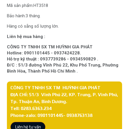
Mã sản phẩm:HT3518
Bảo hành:3 tháng.
Hàng có sẵng số lượng lớn.
Liên hệ mua hàng :
CÔNG TY TNHH SX TM HUỲNH GIA PHÁT
Hotline: 0901101445 - 0937424228.
Hỗ trợ kỹ thuật : 0937739286 - 0934590829 .
Đ/C : 51/3 đường Vĩnh Phú 22, Khu Phố Trung, Phường
Bình Hòa, Thành Phố Hồ Chí Minh .
CÔNG TY TNHH SX TM HUỲNH GIA PHÁT
ĐỊA CHỈ: 51/3 Vĩnh Phú 22, KP. Trung, P. Vĩnh Phú,
Tp. Thuận An, Bình Dương.
Tell: 0283.6363.234
Phone-zalo: 0901101445- 0938763138
Liên hệ tư vấn