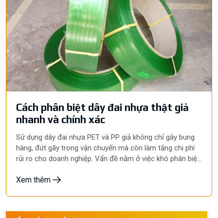
Cách phân biệt dây đai nhựa thật giả
nhanh và chính xác
Sử dụng dây đai nhựa PET và PP giả không chỉ gây bung
hàng, đứt gãy trong vận chuyển mà còn làm tăng chi phí
rủi ro cho doanh nghiệp. Vấn đề nằm ở việc khó phân biệt
hàng thật – giả khi thị trường ngày càng xuất hiện nhiều
Xem thêm
sản phẩm pha tạp, kém chất lượng. Để tránh những hậu
quả không đáng có, bài viết này của Hyunpack sẽ giúp bạn
nhận diện cách phân biệt dây đai nhựa thật giả!