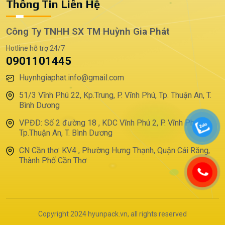
Thông Tin Liên Hệ
Công Ty TNHH SX TM Huỳnh Gia Phát
Hotline hỗ trợ 24/7
0901101445
Huynhgiaphat.info@gmail.com
51/3 Vĩnh Phú 22, Kp.Trung, P. Vĩnh Phú, Tp. Thuận An, T.
Bình Dương
VPĐD: Số 2 đường 18 , KDC Vĩnh Phú 2, P. Vĩnh Phú,
Tp.Thuận An, T. Bình Dương
CN Cần thơ: KV4 , Phường Hưng Thạnh, Quận Cái Răng,
Thành Phố Cần Thơ
Copyright 2024 hyunpack.vn, all rights reserved