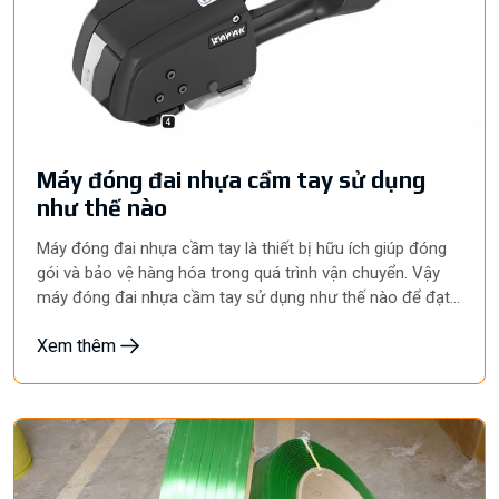
Máy đóng đai nhựa cầm tay sử dụng
như thế nào
Máy đóng đai nhựa cầm tay là thiết bị hữu ích giúp đóng
gói và bảo vệ hàng hóa trong quá trình vận chuyển. Vậy
máy đóng đai nhựa cầm tay sử dụng như thế nào để đạt
hiệu quả cao nhất? Hãy cùng Hyunpack tìm hiểu chi tiết về
Xem thêm
cách sử dụng máy đóng đai nhựa cầm tay qua bài viết
dưới đây để tối ưu hóa quy trình đóng gói của bạn