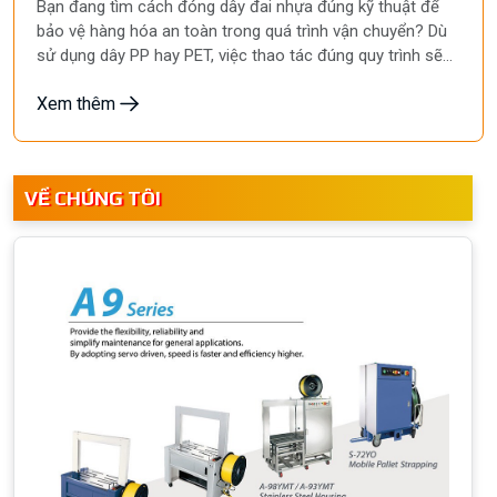
Bạn đang tìm cách đóng dây đai nhựa đúng kỹ thuật để
bảo vệ hàng hóa an toàn trong quá trình vận chuyển? Dù
sử dụng dây PP hay PET, việc thao tác đúng quy trình sẽ
giúp tăng hiệu quả đóng gói và tiết kiệm thời gian. Hãy
Xem thêm
cùng Hyunpack theo dõi bài viết sau để nắm rõ hướng dẫn
đóng dây đai nhựa đơn giản, chính xác và dễ thực hiện!
VỀ CHÚNG TÔI