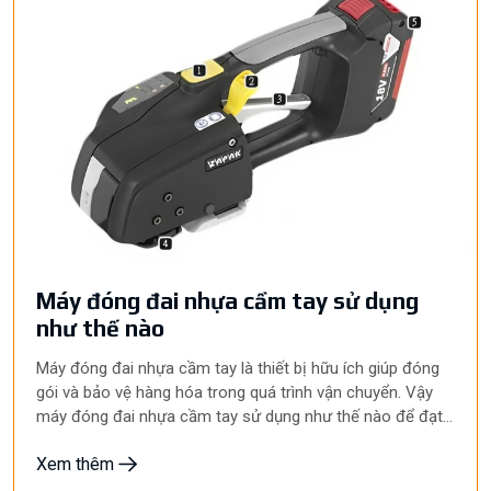
Máy đóng đai nhựa cầm tay sử dụng
như thế nào
Máy đóng đai nhựa cầm tay là thiết bị hữu ích giúp đóng
gói và bảo vệ hàng hóa trong quá trình vận chuyển. Vậy
máy đóng đai nhựa cầm tay sử dụng như thế nào để đạt
hiệu quả cao nhất? Hãy cùng Hyunpack tìm hiểu chi tiết về
Xem thêm
cách sử dụng máy đóng đai nhựa cầm tay qua bài viết
dưới đây để tối ưu hóa quy trình đóng gói của bạn