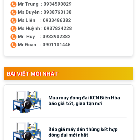
Mr Trung : 0934590829
Ms Duyên : 0938763138
Ms Liên : 0933486382
Ms Huỳnh : 0937824228
Mr Huy : 0933902382
Mr Đoan : 0901101445
BÀI VIẾT MỚI NHẤT
Mua máy đóng đai KCN Biên Hòa
báo giá tốt, giao tận nơi
Báo giá máy dán thùng kết hợp
đóng đai mới nhất