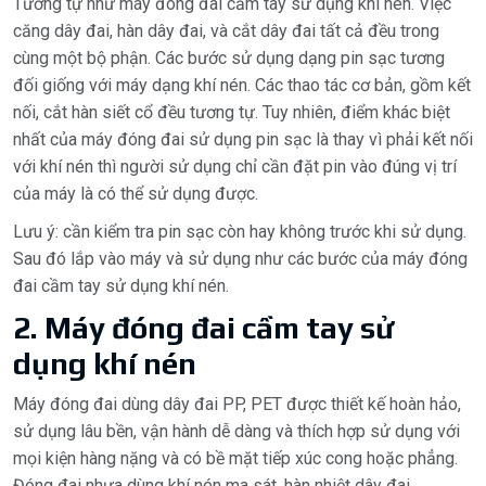
Tương tự như máy đóng đai cầm tay sử dụng khí nén. Việc
căng dây đai, hàn dây đai, và cắt dây đai tất cả đều trong
cùng một bộ phận. Các bước sử dụng dạng pin sạc tương
đối giống với máy dạng khí nén. Các thao tác cơ bản, gồm kết
nối, cắt hàn siết cổ đều tương tự. Tuy nhiên, điểm khác biệt
nhất của máy đóng đai sử dụng pin sạc là thay vì phải kết nối
với khí nén thì người sử dụng chỉ cần đặt pin vào đúng vị trí
của máy là có thể sử dụng được.
Lưu ý: cần kiểm tra pin sạc còn hay không trước khi sử dụng.
Sau đó lắp vào máy và sử dụng như các bước của máy đóng
đai cầm tay sử dụng khí nén.
2. Máy đóng đai cầm tay sử
dụng khí nén
Máy đóng đai dùng
dây đai PP
,
PET
được thiết kế hoàn hảo,
sử dụng lâu bền, vận hành dễ dàng và thích hợp sử dụng với
mọi kiện hàng nặng và có bề mặt tiếp xúc cong hoặc phẳng.
Đóng đai nhựa dùng khí nén ma sát, hàn nhiệt dây đai,