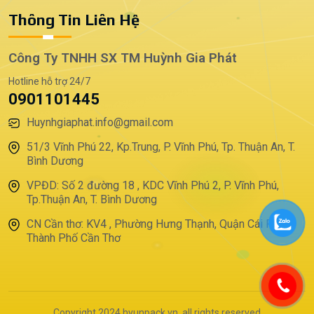
Thông Tin Liên Hệ
Công Ty TNHH SX TM Huỳnh Gia Phát
Hotline hỗ trợ 24/7
0901101445
Huynhgiaphat.info@gmail.com
51/3 Vĩnh Phú 22, Kp.Trung, P. Vĩnh Phú, Tp. Thuận An, T.
Bình Dương
VPĐD: Số 2 đường 18 , KDC Vĩnh Phú 2, P. Vĩnh Phú,
Tp.Thuận An, T. Bình Dương
CN Cần thơ: KV4 , Phường Hưng Thạnh, Quận Cái Răng,
Thành Phố Cần Thơ
Copyright 2024 hyunpack.vn, all rights reserved