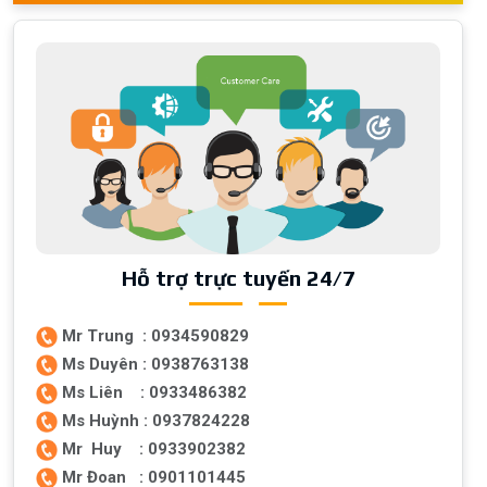
Hỗ trợ trực tuyến 24/7
Mr Trung : 0934590829
Ms Duyên : 0938763138
Ms Liên : 0933486382
Ms Huỳnh : 0937824228
Mr Huy : 0933902382
Mr Đoan : 0901101445