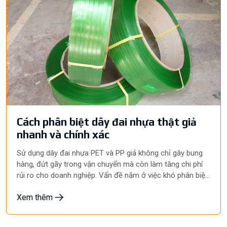
Cách phân biệt dây đai nhựa thật giả
nhanh và chính xác
Sử dụng dây đai nhựa PET và PP giả không chỉ gây bung
hàng, đứt gãy trong vận chuyển mà còn làm tăng chi phí
rủi ro cho doanh nghiệp. Vấn đề nằm ở việc khó phân biệt
hàng thật – giả khi thị trường ngày càng xuất hiện nhiều
Xem thêm
sản phẩm pha tạp, kém chất lượng. Để tránh những hậu
quả không đáng có, bài viết này của Hyunpack sẽ giúp bạn
nhận diện cách phân biệt dây đai nhựa thật giả!