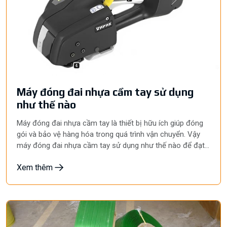
Máy đóng đai nhựa cầm tay sử dụng
như thế nào
Máy đóng đai nhựa cầm tay là thiết bị hữu ích giúp đóng
gói và bảo vệ hàng hóa trong quá trình vận chuyển. Vậy
máy đóng đai nhựa cầm tay sử dụng như thế nào để đạt
hiệu quả cao nhất? Hãy cùng Hyunpack tìm hiểu chi tiết về
Xem thêm
cách sử dụng máy đóng đai nhựa cầm tay qua bài viết
dưới đây để tối ưu hóa quy trình đóng gói của bạn