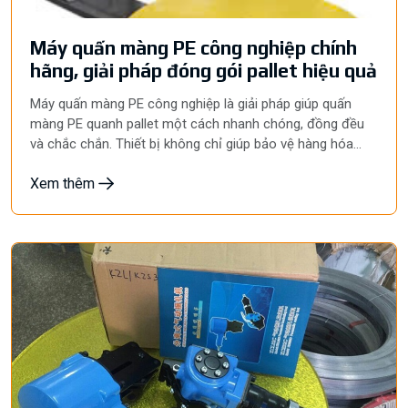
Máy quấn màng PE công nghiệp chính
hãng, giải pháp đóng gói pallet hiệu quả
Máy quấn màng PE công nghiệp là giải pháp giúp quấn
màng PE quanh pallet một cách nhanh chóng, đồng đều
và chắc chắn. Thiết bị không chỉ giúp bảo vệ hàng hóa
khỏi bụi bẩn, độ ẩm mà còn tiết kiệm nhân công, giảm
Xem thêm
lượng màng PE tiêu hao và nâng cao tính chuyên nghiệp
trong quy trình đóng gói.