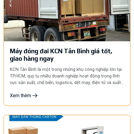
Máy đóng đai KCN Tân Bình giá tốt,
giao hàng ngay
KCN Tân Bình là một trong những khu công nghiệp lớn tại
TP.HCM, quy tụ nhiều doanh nghiệp hoạt động trong lĩnh
vực sản xuất, chế biến, logistics, dệt may, điện tử và xuất
khẩu. Với khối lượng hàng hóa lớn cần đóng gói mỗi ngày,
Xem thêm
việc đầu tư máy đóng đai KCN Tân Bình đã trở thành giải
pháp giúp doanh nghiệp nâng cao năng suất, giảm chi phí
và đảm bảo hàng hóa an toàn trong quá trình vận chuyển.