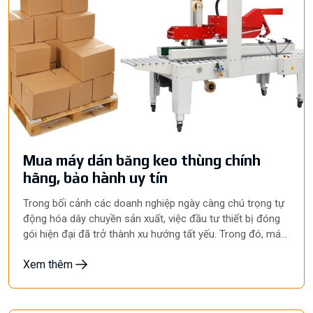
Mua máy dán băng keo thùng chính
hãng, bảo hành uy tín
Trong bối cảnh các doanh nghiệp ngày càng chú trọng tự
động hóa dây chuyền sản xuất, việc đầu tư thiết bị đóng
gói hiện đại đã trở thành xu hướng tất yếu. Trong đó, máy
dán băng keo thùng là giải pháp được nhiều nhà máy,
Xem thêm
xưởng sản xuất và đơn vị logistics lựa chọn nhằm nâng
cao năng suất, tối ưu chi phí và đảm bảo tính chuyên
nghiệp trong khâu đóng gói. So với phương pháp dán băng
keo thủ công, máy giúp rút ngắn đáng kể thời gian đóng