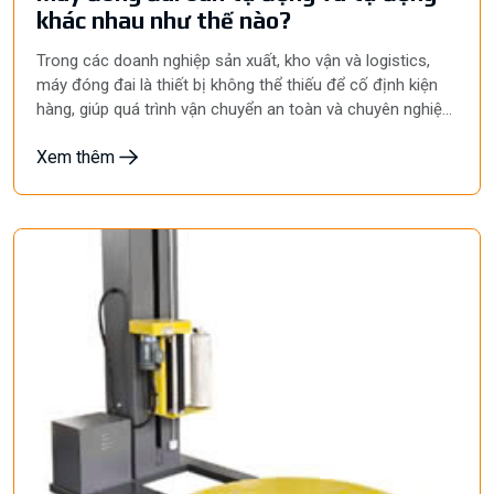
khác nhau như thế nào?
Trong các doanh nghiệp sản xuất, kho vận và logistics,
máy đóng đai là thiết bị không thể thiếu để cố định kiện
hàng, giúp quá trình vận chuyển an toàn và chuyên nghiệp
hơn. Tuy nhiên, khi tìm mua thiết bị, nhiều doanh nghiệp
Xem thêm
thường băn khoăn nên chọn máy đóng đai bán tự động
hay máy đóng đai tự động. Mỗi dòng máy đều có những
ưu điểm riêng, phù hợp với từng quy mô sản xuất và ngân
sách đầu tư. Bài viết dưới đây sẽ giúp bạn hiểu rõ sự khác
biệt giữa hai loại máy để đưa ra lựa chọn phù hợp nhất.