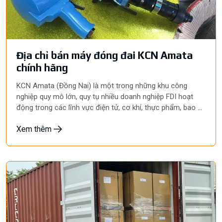
Địa chỉ bán máy đóng đai KCN Amata
chính hãng
KCN Amata (Đồng Nai) là một trong những khu công
nghiệp quy mô lớn, quy tụ nhiều doanh nghiệp FDI hoạt
động trong các lĩnh vực điện tử, cơ khí, thực phẩm, bao bì,
nhựa và logistics. Với sản lượng hàng hóa xuất xưởng mỗi
Xem thêm
ngày rất lớn, các doanh nghiệp luôn cần một quy trình
đóng gói nhanh, chuyên nghiệp và đảm bảo an toàn trong
quá trình lưu kho, vận chuyển. Trong đó, máy đóng đai
KCN Amata là thiết bị quan trọng giúp cố định kiện hàng
chắc chắn, tăng năng suất làm việc, giảm chi phí nhân
công và tối ưu hiệu quả sản xuất. Đây cũng là giải pháp
được nhiều doanh nghiệp lựa chọn để nâng cao tính
chuyên nghiệp trong hoạt động đóng gói.