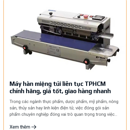
gói, tạo đường dán chắc chắn, đồng đều và giảm sự phụ
thuộc vào nhân công. Đây là thiết bị không thể thiếu trong
các dây chuyền sản xuất hiện đại.
Máy hàn miệng túi liên tục TPHCM
chính hãng, giá tốt, giao hàng nhanh
Trong các ngành thực phẩm, dược phẩm, mỹ phẩm, nông
sản, thủy sản hay linh kiện điện tử, việc đóng gói sản
phẩm chuyên nghiệp đóng vai trò quan trọng trong việc
bảo quản chất lượng và nâng cao giá trị thương hiệu.
Xem thêm
Chính vì vậy, máy hàn miệng túi liên tục TPHCM đang