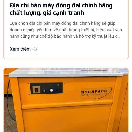
Địa chỉ bán máy đóng đai chính hãng
chất lượng, giá cạnh tranh
Lựa chọn địa chỉ bán máy đóng đai chính hãng sẽ giúp
doanh nghiệp yên tâm về chất lượng thiết bị, hiệu suất vận
hành cũng như chế độ bảo hành và hỗ trợ kỹ thuật lâu dài.
Huỳnh Gia Phát hiện là đơn vị chuyên phân phối các dòng
Xem thêm
máy đóng đai chính hãng, đa dạng model từ bán tự động
đến tự động, đáp ứng nhu cầu của nhiều ngành nghề với
dịch vụ tư vấn, giao hàng và hỗ trợ kỹ thuật trên toàn
quốc.