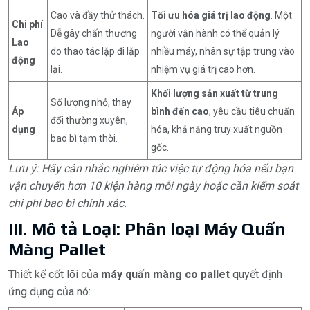
Cao và đầy thử thách.
Tối ưu hóa giá trị lao động
. Một
Chi phí
Dễ gây chấn thương
người vận hành có thể quản lý
Lao
do thao tác lặp đi lặp
nhiều máy, nhân sự tập trung vào
động
lại.
nhiệm vụ giá trị cao hơn.
Khối lượng sản xuất từ trung
Số lượng nhỏ, thay
Áp
bình đến cao
, yêu cầu tiêu chuẩn
đổi thường xuyên,
dụng
hóa, khả năng truy xuất nguồn
bao bì tạm thời.
gốc.
Lưu ý: Hãy cân nhắc nghiêm túc việc tự động hóa nếu bạn
vận chuyển hơn 10 kiện hàng mỗi ngày hoặc cần kiểm soát
chi phí bao bì chính xác.
III. Mô tả Loại: Phân loại Máy Quấn
Màng Pallet
Thiết kế cốt lõi của
máy quấn màng co pallet
quyết định
ứng dụng của nó: