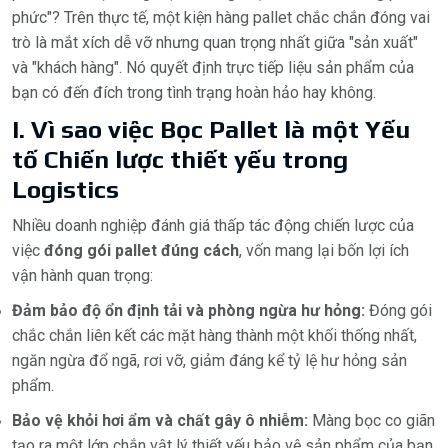
phức"? Trên thực tế, một kiện hàng pallet chắc chắn đóng vai
trò là mắt xích dễ vỡ nhưng quan trọng nhất giữa "sản xuất"
và "khách hàng". Nó quyết định trực tiếp liệu sản phẩm của
bạn có đến đích trong tình trạng hoàn hảo hay không.
I. Vì sao việc Bọc Pallet là một Yếu
tố Chiến lược thiết yếu trong
Logistics
Nhiều doanh nghiệp đánh giá thấp tác động chiến lược của
việc
đóng gói pallet đúng cách
, vốn mang lại bốn lợi ích
vận hành quan trọng:
Đảm bảo độ ổn định tải và phòng ngừa hư hỏng:
Đóng gói
chắc chắn liên kết các mặt hàng thành một khối thống nhất,
ngăn ngừa đổ ngã, rơi vỡ, giảm đáng kể tỷ lệ hư hỏng sản
phẩm.
Bảo vệ khỏi hơi ẩm và chất gây ô nhiễm:
Màng bọc co giãn
tạo ra một lớp chắn vật lý thiết yếu bảo vệ sản phẩm của bạn