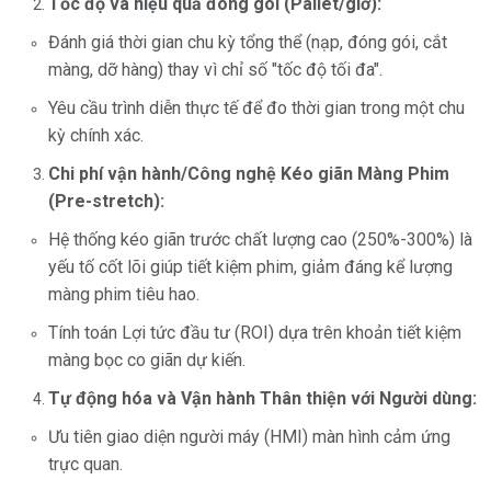
Tốc độ và hiệu quả đóng gói (Pallet/giờ):
Đánh giá thời gian chu kỳ tổng thể (nạp, đóng gói, cắt
màng, dỡ hàng) thay vì chỉ số "tốc độ tối đa".
Yêu cầu trình diễn thực tế để đo thời gian trong một chu
kỳ chính xác.
Chi phí vận hành/Công nghệ Kéo giãn Màng Phim
(Pre-stretch):
Hệ thống kéo giãn trước chất lượng cao (250%-300%) là
yếu tố cốt lõi giúp tiết kiệm phim, giảm đáng kể lượng
màng phim tiêu hao.
Tính toán Lợi tức đầu tư (ROI) dựa trên khoản tiết kiệm
màng bọc co giãn dự kiến.
Tự động hóa và Vận hành Thân thiện với Người dùng:
Ưu tiên giao diện người máy (HMI) màn hình cảm ứng
trực quan.