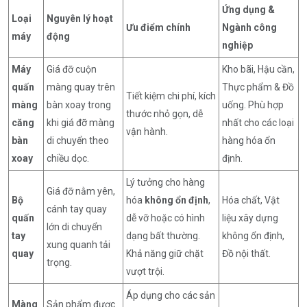
Ứng dụng &
Loại
Nguyên lý hoạt
Ưu điểm chính
Ngành công
máy
động
nghiệp
Máy
Giá đỡ cuộn
Kho bãi, Hậu cần,
quấn
màng quay trên
Thực phẩm & Đồ
Tiết kiệm chi phí, kích
màng
bàn xoay trong
uống. Phù hợp
thước nhỏ gọn, dễ
căng
khi giá đỡ màng
nhất cho các loại
vận hành.
bàn
di chuyển theo
hàng hóa ổn
xoay
chiều dọc.
định.
Lý tưởng cho hàng
Giá đỡ nằm yên,
Bộ
hóa
không ổn định
,
Hóa chất, Vật
cánh tay quay
quấn
dễ vỡ hoặc có hình
liệu xây dựng
lớn di chuyển
tay
dạng bất thường.
không ổn định,
xung quanh tải
quay
Khả năng giữ chặt
Đồ nội thất.
trọng.
vượt trội.
Áp dụng cho các sản
Màng
Sản phẩm được