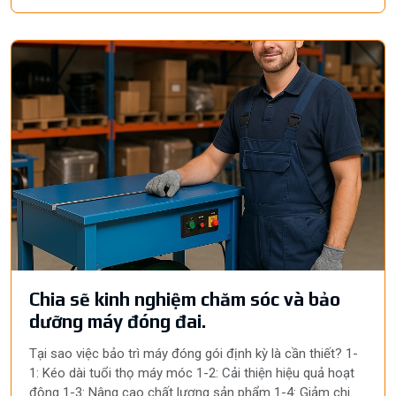
Chia sẽ kinh nghiệm chăm sóc và bảo
dưỡng máy đóng đai.
Tại sao việc bảo trì máy đóng gói định kỳ là cần thiết? 1-
1: Kéo dài tuổi thọ máy móc 1-2: Cải thiện hiệu quả hoạt
động 1-3: Nâng cao chất lượng sản phẩm 1-4: Giảm chi