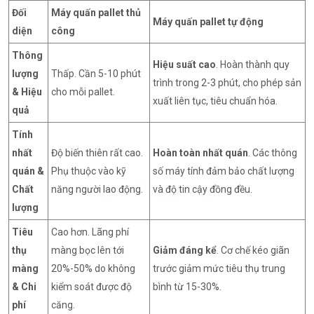
Đối
Máy quấn pallet thủ
Máy quấn pallet tự động
diện
công
Thông
Hiệu suất cao
. Hoàn thành quy
lượng
Thấp. Cần 5-10 phút
trình trong 2-3 phút, cho phép sản
& Hiệu
cho mỗi pallet.
xuất liên tục, tiêu chuẩn hóa.
quả
Tính
nhất
Độ biến thiên rất cao.
Hoàn toàn nhất quán
. Các thông
quán &
Phụ thuộc vào kỹ
số máy tính đảm bảo chất lượng
Chất
năng người lao động.
và độ tin cậy đồng đều.
lượng
Tiêu
Cao hơn. Lãng phí
thụ
màng bọc lên tới
Giảm đáng kể
. Cơ chế kéo giãn
màng
20%-50% do không
trước giảm mức tiêu thụ trung
& Chi
kiểm soát được độ
bình từ 15-30%.
phí
căng.