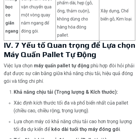
phẩm dài, hẹp (gỗ,
bọc
vận chuyển qua
ống, thảm cuộn),
Xây dựng, Chế
co
một vòng quay
không dùng cho
biến gỗ, Kim loại.
giãn
nằm ngang để
hàng hóa đóng
ngang
đóng gói.
pallet.
IV. 7 Yếu tố Quan trọng để Lựa chọn
Máy Quấn Pallet Tự Động
Việc lựa chọn
máy quấn pallet tự động
phù hợp đòi hỏi phải
đạt được sự cân bằng giữa khả năng chịu tải, hiệu quả đóng
gói và tổng chi phí.
Khả năng chịu tải (Trọng lượng & Kích thước):
Xác định kích thước tối đa và phổ biến nhất của pallet
(chiều cao, chiều rộng, trọng lượng).
Lựa chọn máy có khả năng chịu tải cao hơn trọng lượng
tối đa dự kiến để
kéo dài tuổi thọ máy đóng gói
.